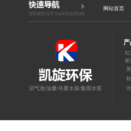
网站首页
产
红
桥
黑
软
沼气池/油囊/吊重水袋/集雨水窖
浮