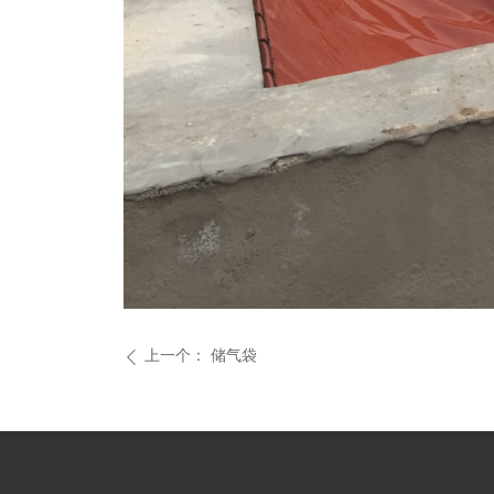
上一个：
储气袋
ꄴ