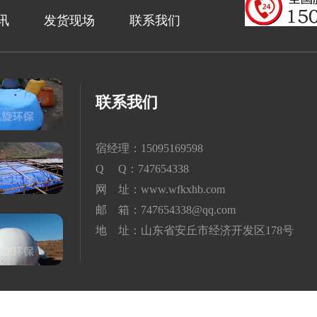
讯
发货现场
联系我们
联系我们
宿经理：15095169598
Q Q：747654338
网 址：www.wfkxhb.com
邮 箱：747654338@qq.com
地 址：山东省安丘市经济开发区178号