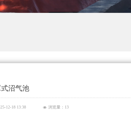
罩式沼气池
025-12-18
13:38
浏览量：
13
넶