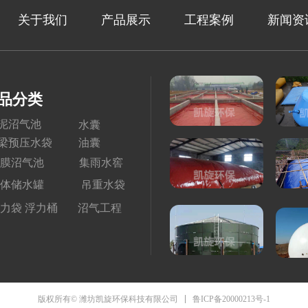
关于我们
产品展示
工程案例
新闻资
品分类
泥沼气池
水囊
梁预压水袋
油囊
膜沼气池
集雨水窖
体储水罐
吊重水袋
力袋 浮力桶
沼气工程
鲁ICP备20000213号-1
版权所有© 潍坊凯旋环保科技有限公司